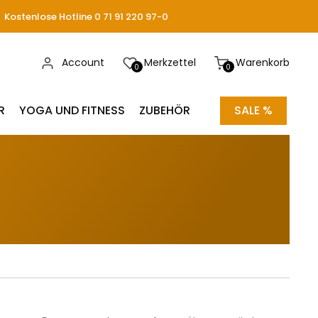
Kostenlose Hotline 0 71 91 220 97-0
Account
Merkzettel
Warenkorb
0
0
R
YOGA UND FITNESS
ZUBEHÖR
SALE %