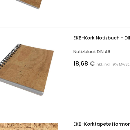
EKB-Kork Notizbuch - DI
Notizblock DIN A6
18,68 €
inkl. inkl. 19% MwSt
EKB-Korktapete Harmon