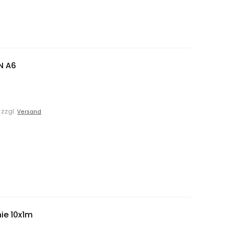
N A6
. zzgl.
Versand
ie 10x1m