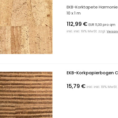
EKB-Korktapete Harmonie
10 x 1 m
112,99 €
EUR 11,30 pro qm
inkl. inkl. 19% MwSt. zzgl.
Versan
EKB-Korkpapierbogen Co
15,79 €
inkl. inkl. 19% MwSt.