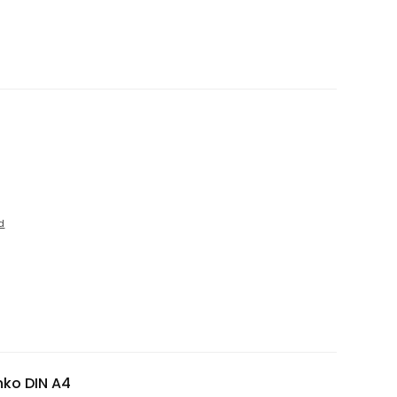
d
nko DIN A4