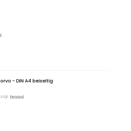
d
rvo - DIN A4 beiseitig
 zzgl.
Versand