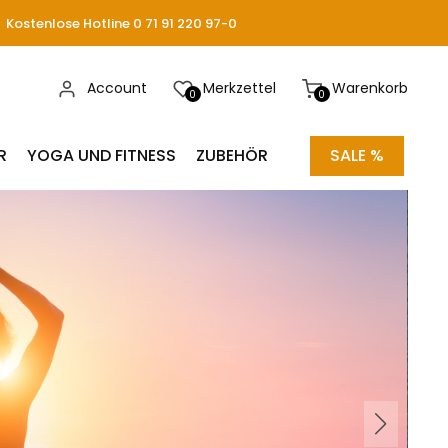
Kostenlose Hotline 0 71 91 220 97-0
Account
Merkzettel
Warenkorb
0
0
R
YOGA UND FITNESS
ZUBEHÖR
SALE %