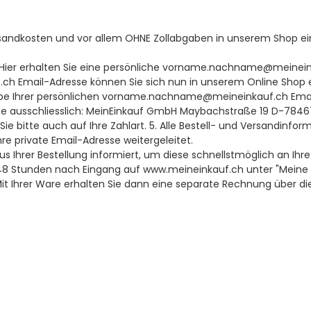
rsandkosten und vor allem OHNE Zollabgaben in unserem Shop ei
h. Hier erhalten Sie eine persönliche vorname.nachname@meinei
h Email-Adresse können Sie sich nun in unserem Online Shop e
ngabe Ihrer persönlichen vorname.nachname@meineinkauf.ch Ema
te ausschliesslich: MeinEinkauf GmbH Maybachstraße 19 D-784
e bitte auch auf Ihre Zahlart. 5. Alle Bestell- und Versandinfo
private Email-Adresse weitergeleitet.
us Ihrer Bestellung informiert, um diese schnellstmöglich an Ihr
. 48 Stunden nach Eingang auf www.meineinkauf.ch unter "Meine 
. Mit Ihrer Ware erhalten Sie dann eine separate Rechnung über d