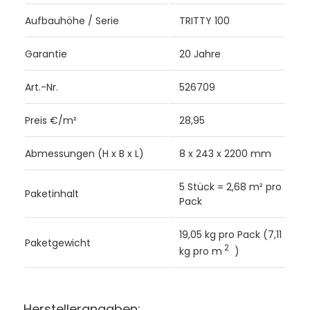
Aufbauhöhe / Serie
TRITTY 100
Garantie
20 Jahre
Art.-Nr.
526709
Preis €/m²
28,95
Abmessungen (H x B x L)
8 x 243 x 2200 mm
5 Stück = 2,68 m² pro
Paketinhalt
Pack
19,05 kg pro Pack (7,11
Paketgewicht
2
kg pro m
)
Herstellerangaben: