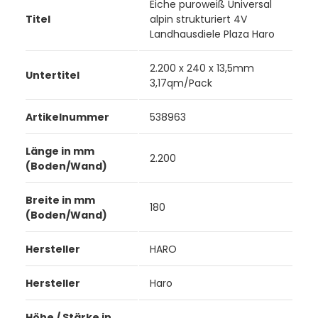
Eiche puroweiß Universal
Titel
alpin strukturiert 4V
Landhausdiele Plaza Haro
2.200 x 240 x 13,5mm
Untertitel
3,17qm/Pack
Artikelnummer
538963
Länge in mm
2.200
(Boden/Wand)
Breite in mm
180
(Boden/Wand)
Hersteller
HARO
Hersteller
Haro
Höhe / Stärke in