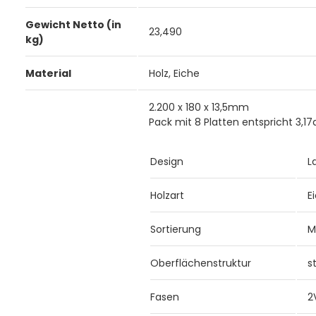
Gewicht Netto (in
23,490
kg)
Material
Holz, Eiche
2.200 x 180 x 13,5mm
Pack mit 8 Platten entspricht 3,1
Design
L
Holzart
E
Sortierung
M
Oberflächenstruktur
s
Fasen
2