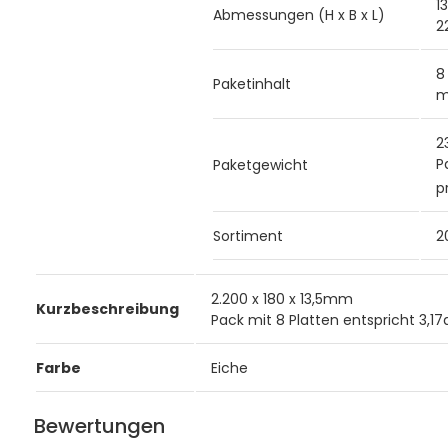
13
Abmessungen (H x B x L)
2
8
Paketinhalt
m
2
P
Paketgewicht
p
Sortiment
2
2.200 x 180 x 13,5mm
Kurzbeschreibung
Pack mit 8 Platten entspricht 3,1
Farbe
Eiche
Bewertungen