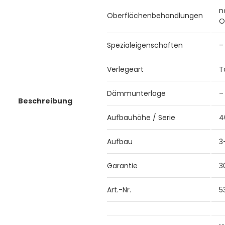
n
Oberflächenbehandlungen
O
Spezialeigenschaften
–
Verlegeart
T
Dämmunterlage
–
Beschreibung
Aufbauhöhe / Serie
4
Aufbau
3
Garantie
3
Art.-Nr.
5