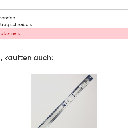
rhanden.
itrag schreiben.
zu können.
, kauften auch: