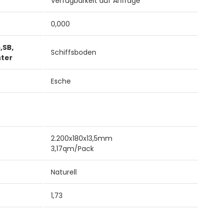
Verfügbarkeit auf Anfrage
0,000
,SB,
Schiffsboden
ster
Esche
2.200x180x13,5mm
3,17qm/Pack
Naturell
1,73