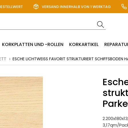
BESTELLWERT
VERSAND INNERHALB VON 1 WERKTAG
KORKPLATTEN UND -ROLLEN
KORKARTIKEL
REPARATU
ETT
ESCHE LICHTWEISS FAVORIT STRUKTURIERT SCHIFFSBODEN H
Esche
struk
Parke
2.200x180x
3,17qm/Pac