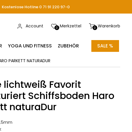
Kostenlose Hotline 0 71 91 220 97-0
Account
Merkzettel
Warenkorb
0
0
R
YOGA UND FITNESS
ZUBEHÖR
SALE %
ARO PARKETT NATURADUR
 lichtweiß Favorit
turiert Schiffsboden Haro
tt naturaDur
13,5mm
k