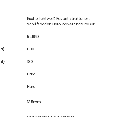
Esche lichtweiß Favorit strukturiert
Schiffsboden Haro Parkett naturaDur
541853
nd)
600
nd)
180
Haro
Haro
13.5mm