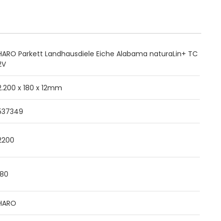
HARO Parkett Landhausdiele Eiche Alabama naturaLin+ TC
2V
2.200 x 180 x 12mm
537349
2200
180
HARO