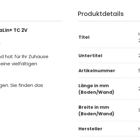
Produktdetails
aLin+ TC 2V
Titel
.
Untertitel
und hat für Ihr Zuhause
eine vielfältigen
Artikelnummer
gen. Sie finden das
Länge in mm
(Boden/Wand)
Breite in mm
(Boden/Wand)
Hersteller