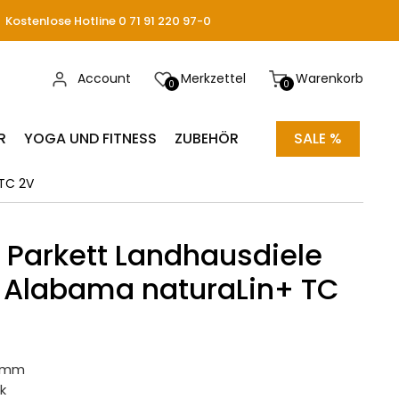
Kostenlose Hotline 0 71 91 220 97-0
Account
Merkzettel
Warenkorb
0
0
R
YOGA UND FITNESS
ZUBEHÖR
SALE %
TC 2V
Parkett Landhausdiele
 Alabama naturaLin+ TC
12mm
k