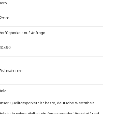
Haro
12mm
Verfügbarkeit auf Anfrage
23,490
Wohnzimmer
Holz
Unser Qualitätsparkett ist beste, deutsche Wertarbeit.
Holz ist in seiner Vielfalt ein faszinierender Werkstoff und