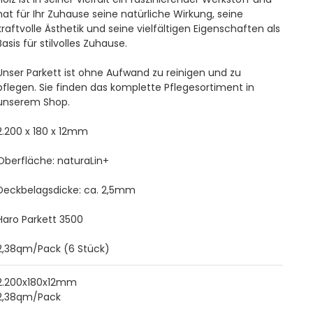
hat für Ihr Zuhause seine natürliche Wirkung, seine
kraftvolle Ästhetik und seine vielfältigen Eigenschaften als
Basis für stilvolles Zuhause.
Unser Parkett ist ohne Aufwand zu reinigen und zu
pflegen. Sie finden das komplette Pflegesortiment in
unserem Shop.
2.200 x 180 x 12mm
Oberfläche: naturaLin+
Deckbelagsdicke: ca. 2,5mm
Haro Parkett 3500
2,38qm/Pack (6 Stück)
2.200x180x12mm
2,38qm/Pack