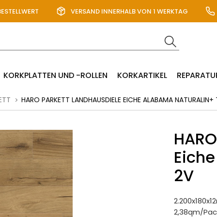
BESTELLWERT
VERSAND INNERHALB VON 1 WERKTAG
KORKPLATTEN UND -ROLLEN
KORKARTIKEL
REPARATU
ETT
HARO PARKETT LANDHAUSDIELE EICHE ALABAMA NATURALIN+ 
HARO 
Eiche
2V
2.200x180x
2,38qm/Pac