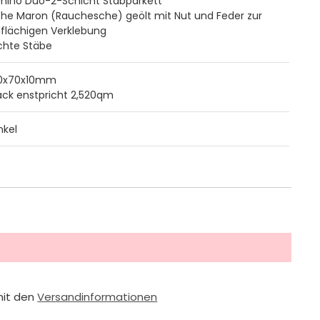
mino Duo-2-Schicht Stabparkett
che Maron (Rauchesche) geölt mit Nut und Feder zur
lflächigen Verklebung
chte Stäbe
0x70x10mm
ack enstpricht 2,520qm
nkel
mit den
Versandinformationen