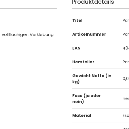
Produktdetails
Titel
Pa
 vollflächigen Verklebung
Artikelnummer
Pa
EAN
40
Hersteller
Pa
Gewicht Netto (in
0,
kg)
Fase (ja oder
ne
nein)
Material
Es