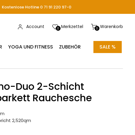
Kostenlose Hotline 0 71 91 220 97-0
Account
Merkzettel
Warenkorb
0
0
R
YOGA UND FITNESS
ZUBEHÖR
SALE %
no-Duo 2-Schicht
parkett Rauchesche
mm
pricht 2,520qm