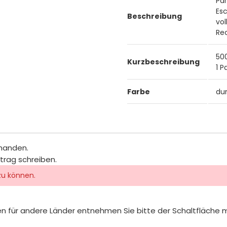
Pa
Es
Beschreibung
vol
Re
50
Kurzbeschreibung
1 P
Farbe
du
rhanden.
itrag schreiben.
zu können.
iten für andere Länder entnehmen Sie bitte der Schaltfläche 