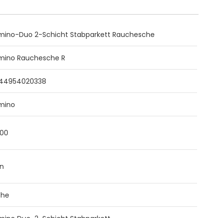
mino-Duo 2-Schicht Stabparkett Rauchesche
mino Rauchesche R
44954020338
mino
000
in
che