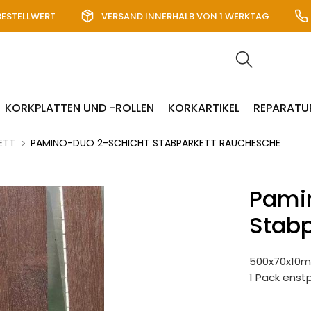
BESTELLWERT
VERSAND INNERHALB VON 1 WERKTAG
KORKPLATTEN UND -ROLLEN
KORKARTIKEL
REPARATU
ETT
PAMINO-DUO 2-SCHICHT STABPARKETT RAUCHESCHE
Pami
Stab
500x70x10
1 Pack enst