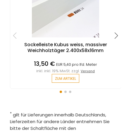
Sockelleiste Kubus weiss, massiver
Ü
Weichholztäger 2.400x58x16mm
13,50 €
EUR 5,40 pro lfd. Meter
inkl. inkl. 19% MwSt. zzgl.
Versand
ZUM ARTIKEL
*
gilt für Lieferungen innerhalb Deutschlands,
Lieferzeiten für andere Länder entnehmen Sie
bitte der Schaltfläche mit den