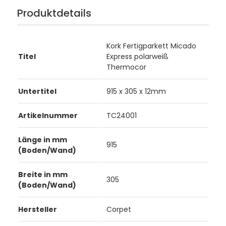
Produktdetails
Kork Fertigparkett Micado
Titel
Express polarweiß
Thermocor
Untertitel
915 x 305 x 12mm
Artikelnummer
TC24001
Länge in mm
915
(Boden/Wand)
Breite in mm
305
(Boden/Wand)
Hersteller
Corpet