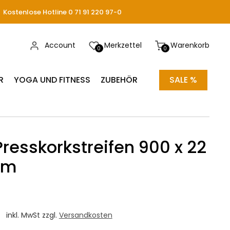
Kostenlose Hotline 0 71 91 220 97-0
Account
Merkzettel
Warenkorb
0
0
R
YOGA UND FITNESS
ZUBEHÖR
SALE %
resskorkstreifen 900 x 22
mm
inkl. MwSt zzgl.
Versandkosten