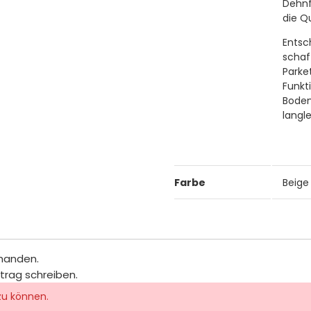
Dehnf
die Q
Entsc
schaf
Parke
Funkt
Boden
langle
Farbe
Beige
rhanden.
itrag schreiben.
zu können.