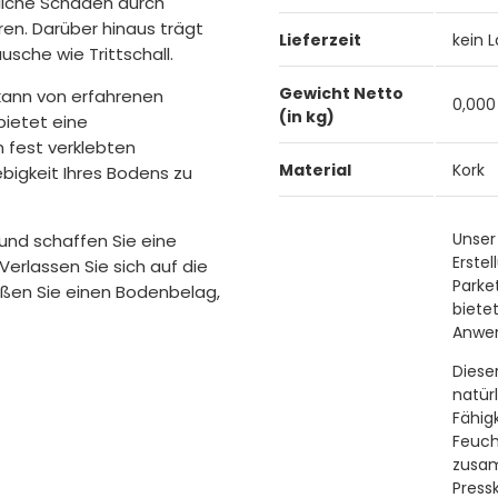
liche Schäden durch
n. Darüber hinaus trägt
Lieferzeit
kein L
sche wie Trittschall.
Gewicht Netto
 kann von erfahrenen
0,000
(in kg)
ietet eine
n fest verklebten
Material
Kork
bigkeit Ihres Bodens zu
Unser
 und schaffen Sie eine
Erste
Verlassen Sie sich auf die
Parke
eßen Sie einen Bodenbelag,
biete
Anwe
Diese
natürl
Fähig
Feuch
zusam
Pressk