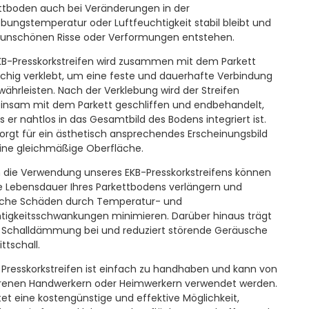
ttboden auch bei Veränderungen in der
ungstemperatur oder Luftfeuchtigkeit stabil bleibt und
 unschönen Risse oder Verformungen entstehen.
KB-Presskorkstreifen wird zusammen mit dem Parkett
lächig verklebt, um eine feste und dauerhafte Verbindung
währleisten. Nach der Verklebung wird der Streifen
nsam mit dem Parkett geschliffen und endbehandelt,
s er nahtlos in das Gesamtbild des Bodens integriert ist.
sorgt für ein ästhetisch ansprechendes Erscheinungsbild
ine gleichmäßige Oberfläche.
 die Verwendung unseres EKB-Presskorkstreifens können
ie Lebensdauer Ihres Parkettbodens verlängern und
che Schäden durch Temperatur- und
tigkeitsschwankungen minimieren. Darüber hinaus trägt
r Schalldämmung bei und reduziert störende Geräusche
ittschall.
 Presskorkstreifen ist einfach zu handhaben und kann von
renen Handwerkern oder Heimwerkern verwendet werden.
etet eine kostengünstige und effektive Möglichkeit,