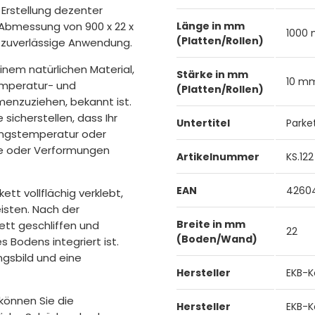
 Erstellung dezenter
r Abmessung von 900 x 22 x
Länge in mm
1000
(Platten/Rollen)
d zuverlässige Anwendung.
inem natürlichen Material,
Stärke in mm
10 m
Temperatur- und
(Platten/Rollen)
nzuziehen, bekannt ist.
sicherstellen, dass Ihr
Untertitel
Parke
ungstemperatur oder
sse oder Verformungen
Artikelnummer
KS.122
EAN
4260
tt vollflächig verklebt,
isten. Nach der
Breite in mm
ett geschliffen und
22
(Boden/Wand)
 Bodens integriert ist.
ngsbild und eine
Hersteller
EKB-K
können Sie die
Hersteller
EKB-K