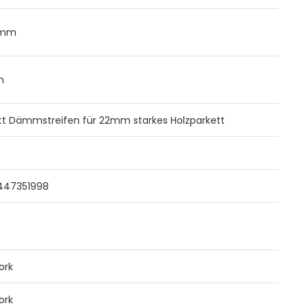
 mm
m
tt Dämmstreifen für 22mm starkes Holzparkett
447351998
ork
ork