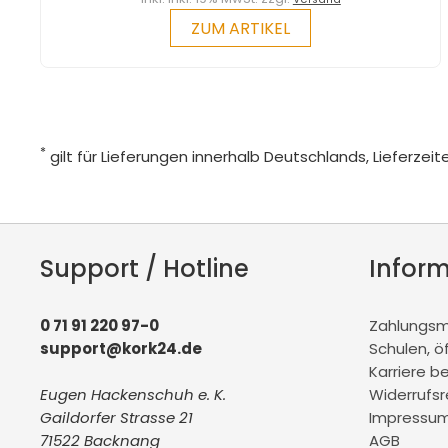
ZUM ARTIKEL
*
gilt für Lieferungen innerhalb Deutschlands, Lieferze
Support / Hotline
Infor
0 71 91 220 97-0
Zahlungsmö
support@kork24.de
Schulen, ö
Karriere b
Eugen Hackenschuh e. K.
Widerrufs
Gaildorfer Strasse 21
Impressu
71522 Backnang
AGB