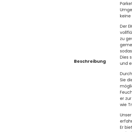
Parke
Umgeb
keine
Der E
vollf
zu ge
gemei
sodas
Dies 
Beschreibung
und e
Durch
Sie d
mögli
Feuch
er zu
wie Tr
Unser
erfah
Er bi