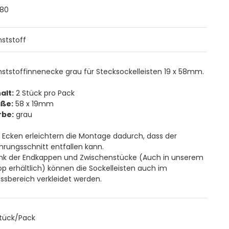
080
nststoff
nststoffinnenecke grau für Stecksockelleisten 19 x 58mm.
alt:
2 Stück pro Pack
ße:
58 x 19mm
rbe:
grau
 Ecken erleichtern die Montage dadurch, dass der
hrungsschnitt entfallen kann.
nk der Endkappen und Zwischenstücke (Auch in unserem
p erhältlich) können die Sockelleisten auch im
ssbereich verkleidet werden.
Stück/Pack