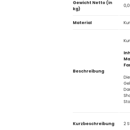
Gewicht Netto (in
0,
kg)
Material
Ku
Ku
Inh
Ma
Fa
Beschreibung
Die
Ge
Da
Sho
Sto
Kurzbeschreibung
2 