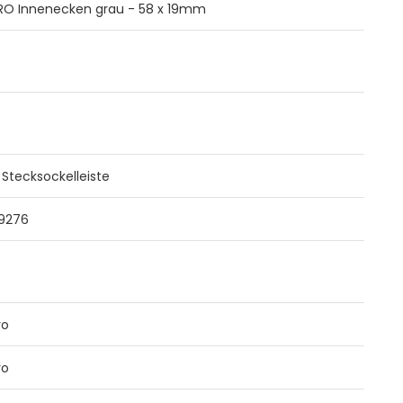
RO Innenecken grau - 58 x 19mm
 Stecksockelleiste
9276
ro
ro