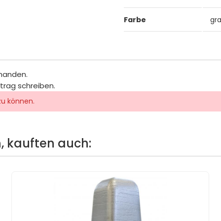
Farbe
gr
rhanden.
itrag schreiben.
zu können.
, kauften auch: