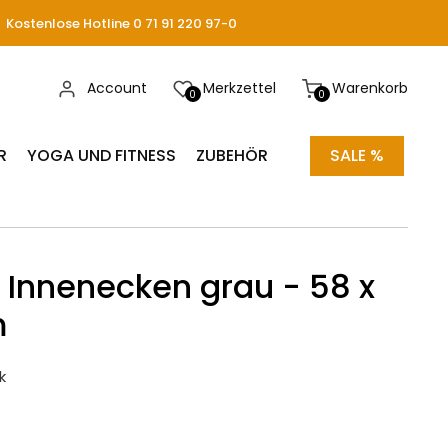
Kostenlose Hotline 0 71 91 220 97-0
Account
Merkzettel
Warenkorb
0
0
R
YOGA UND FITNESS
ZUBEHÖR
SALE %
Innenecken grau - 58 x
m
k