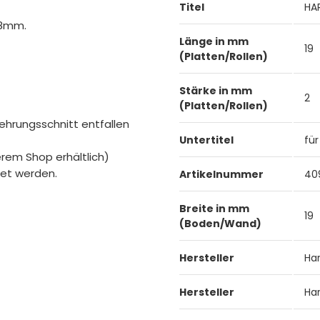
Titel
HA
58mm.
Länge in mm
19
(Platten/Rollen)
Stärke in mm
2
(Platten/Rollen)
ehrungsschnitt entfallen
Untertitel
für
rem Shop erhältlich)
det werden.
Artikelnummer
40
Breite in mm
19
(Boden/Wand)
Hersteller
Ha
Hersteller
Ha