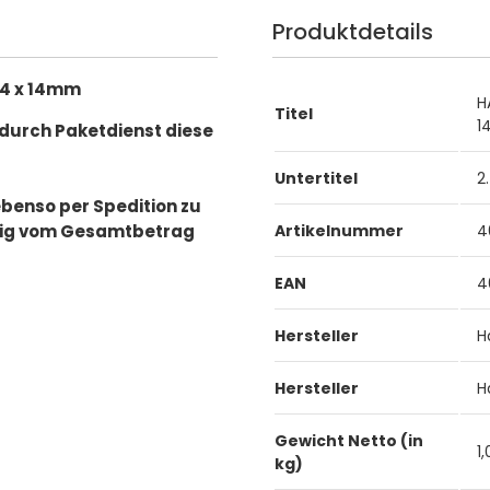
Produktdetails
 14 x 14mm
H
Titel
1
 durch Paketdienst diese
Untertitel
2
ebenso per Spedition zu
gig vom Gesamtbetrag
Artikelnummer
4
EAN
4
Hersteller
H
Hersteller
H
Gewicht Netto (in
1
kg)