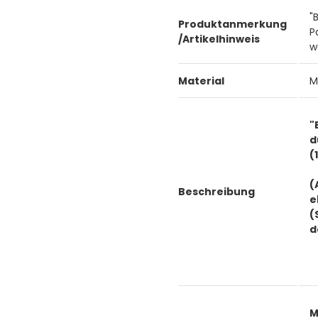
"
Produktanmerkung
P
/Artikelhinweis
w
Material
M
"
d
(
(
Beschreibung
e
(
d
M