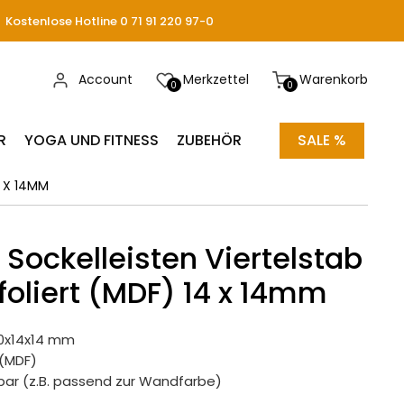
Kostenlose Hotline 0 71 91 220 97-0
Account
Merkzettel
Warenkorb
0
0
R
YOGA UND FITNESS
ZUBEHÖR
SALE %
X 14MM
Sockelleisten Viertelstab
foliert (MDF) 14 x 14mm
0x14x14 mm
 (MDF)
bar (z.B. passend zur Wandfarbe)