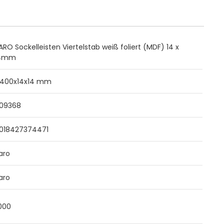
ARO Sockelleisten Viertelstab weiß foliert (MDF) 14 x
4mm
.400x14x14 mm
09368
018427374471
aro
aro
,000