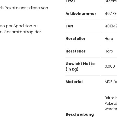
Titel
Stecks
ch Paketdienst diese von
Artikelnummer
40773
nso per Spedition zu
EAN
401842
vom Gesamtbetrag der
Hersteller
Haro
Hersteller
Haro
Gewicht Netto
0,000
(in kg)
Material
MDF fo
"Bitte
Paketd
werde
Beschreibung