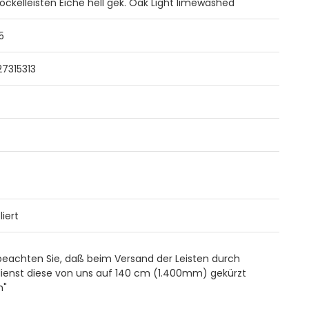
ockelleisten Eiche hell gek. Oak Light limewashed
5
7315313
liert
 beachten Sie, daß beim Versand der Leisten durch
ienst diese von uns auf 140 cm (1.400mm) gekürzt
n"