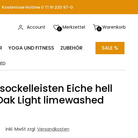
Kostenlose Hotline 0 71 91 220 97-0
Account
Merkzettel
Warenkorb
0
0
R
YOGA UND FITNESS
ZUBEHÖR
SALE %
HED
sockelleisten Eiche hell
Oak Light limewashed
inkl. MwSt zzgl.
Versandkosten