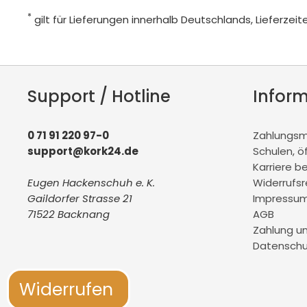
*
gilt für Lieferungen innerhalb Deutschlands, Lieferze
Support / Hotline
Infor
0 71 91 220 97-0
Zahlungsmö
support@kork24.de
Schulen, ö
Karriere b
Eugen Hackenschuh e. K.
Widerrufs
Gaildorfer Strasse 21
Impressu
71522 Backnang
AGB
Zahlung u
Datenschu
Widerrufen