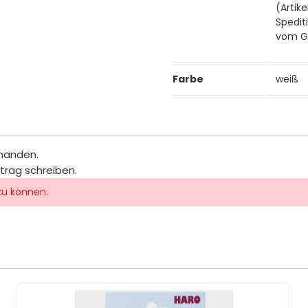
(Artik
Spedit
vom Ge
Farbe
weiß
rhanden.
itrag schreiben.
zu können.