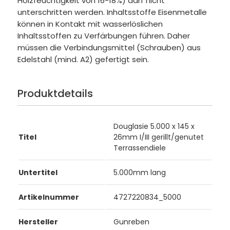
Holzfeuchtigkeit von 16-18%) darf nicht
unterschritten werden. Inhaltsstoffe Eisenmetalle
können in Kontakt mit wasserlöslichen
Inhaltsstoffen zu Verfärbungen führen. Daher
müssen die Verbindungsmittel (Schrauben) aus
Edelstahl (mind. A2) gefertigt sein.
Produktdetails
Douglasie 5.000 x 145 x
Titel
26mm I/III gerillt/genutet
Terrassendiele
Untertitel
5.000mm lang
Artikelnummer
4727220834_5000
Hersteller
Gunreben