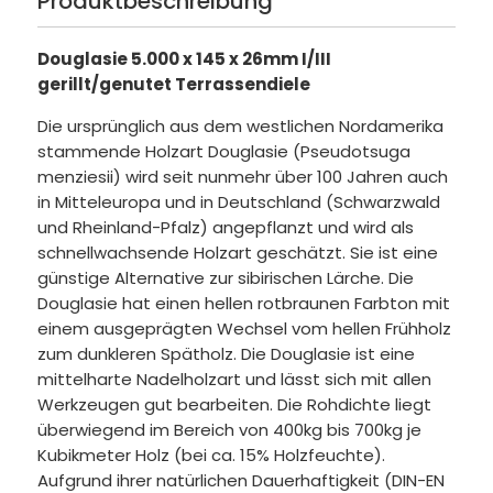
Produktbeschreibung
Douglasie 5.000 x 145 x 26mm I/III
gerillt/genutet Terrassendiele
Die ursprünglich aus dem westlichen Nordamerika
stammende Holzart Douglasie (Pseudotsuga
menziesii) wird seit nunmehr über 100 Jahren auch
in Mitteleuropa und in Deutschland (Schwarzwald
und Rheinland-Pfalz) angepflanzt und wird als
schnellwachsende Holzart geschätzt. Sie ist eine
günstige Alternative zur sibirischen Lärche. Die
Douglasie hat einen hellen rotbraunen Farbton mit
einem ausgeprägten Wechsel vom hellen Frühholz
zum dunkleren Spätholz. Die Douglasie ist eine
mittelharte Nadelholzart und lässt sich mit allen
Werkzeugen gut bearbeiten. Die Rohdichte liegt
überwiegend im Bereich von 400kg bis 700kg je
Kubikmeter Holz (bei ca. 15% Holzfeuchte).
Aufgrund ihrer natürlichen Dauerhaftigkeit (DIN-EN