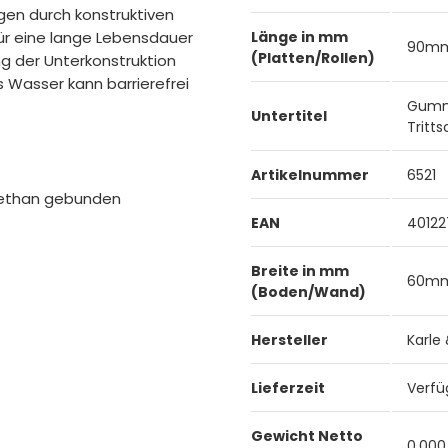
en durch konstruktiven
ür eine lange Lebensdauer
Länge in mm
90m
(Platten/Rollen)
g der Unterkonstruktion
 Wasser kann barrierefrei
Gummi
Untertitel
Tritts
Artikelnummer
6521
urethan gebunden
EAN
40122
Breite in mm
60m
(Boden/Wand)
Hersteller
Karle
Lieferzeit
Verfü
Gewicht Netto
0,000