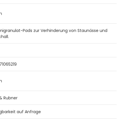
m
granulat-Pads zur Verhinderung von Staunässe und
chall.
71065219
m
 & Rubner
gbarkeit auf Anfrage