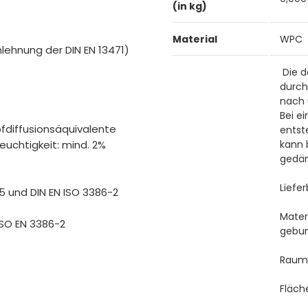
(in kg)
Material
WPC
lehnung der DIN EN 13471)
Die d
durch
nach 
Bei e
fdiffusionsäquivalente
entst
euchtigkeit: mind. 2%
kann b
gedä
Liefe
5 und DIN EN ISO 3386-2
Mater
ISO EN 3386-2
gebu
Raum
Fläch