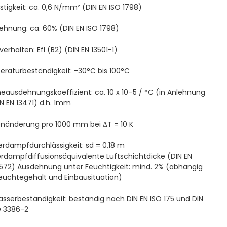
stigkeit: ca. 0,6 N/mm² (DIN EN ISO 1798)
ehnung: ca. 60% (DIN EN ISO 1798)
erhalten: Efl (B2) (DIN EN 13501-1)
raturbeständigkeit: -30°C bis 100°C
ausdehnungskoeffizient: ca. 10 x 10–5 / °C (in Anlehnung
IN EN 13471) d.h. 1mm
nänderung pro 1000 mm bei ΔT = 10 K
rdampfdurchlässigkeit: sd = 0,18 m
rdampfdiffusionsäquivalente Luftschichtdicke (DIN EN
2572) Ausdehnung unter Feuchtigkeit: mind. 2% (abhängig
euchtegehalt und Einbausituation)
asserbeständigkeit: beständig nach DIN EN ISO 175 und DIN
O 3386-2