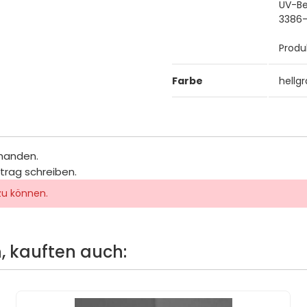
UV-Be
3386
Produ
Farbe
hellg
rhanden.
itrag schreiben.
zu können.
, kauften auch: