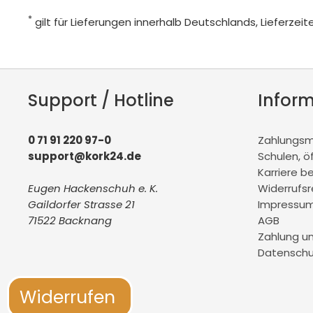
*
gilt für Lieferungen innerhalb Deutschlands, Lieferze
Support / Hotline
Infor
0 71 91 220 97-0
Zahlungsmö
support@kork24.de
Schulen, ö
Karriere b
Eugen Hackenschuh e. K.
Widerrufs
Gaildorfer Strasse 21
Impressu
71522 Backnang
AGB
Zahlung u
Datenschu
Widerrufen