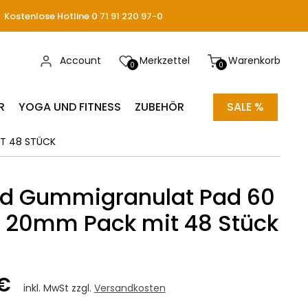
Kostenlose Hotline 0 71 91 220 97-0
Account
Merkzettel
Warenkorb
0
0
R
YOGA UND FITNESS
ZUBEHÖR
SALE %
IT 48 STÜCK
ad Gummigranulat Pad 60
x 20mm Pack mit 48 Stück
 €
inkl. MwSt zzgl.
Versandkosten