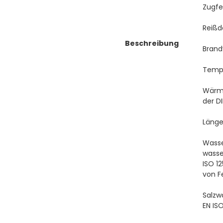
Zugfe
Reißd
Beschreibung
Brandv
Tempe
Wärme
der D
Länge
Wasse
wasse
ISO 1
von F
Salzw
EN IS