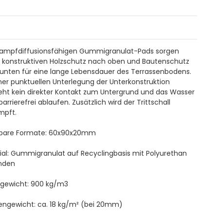
ampfdiffusionsfähigen Gummigranulat-Pads sorgen
 konstruktiven Holzschutz nach oben und Bautenschutz
unten für eine lange Lebensdauer des Terrassenbodens.
iner punktuellen Unterlegung der Unterkonstruktion
eht kein direkter Kontakt zum Untergrund und das Wasser
arrierefrei ablaufen. Zusätzlich wird der Trittschall
mpft.
rbare Formate: 60x90x20mm
ial: Gummigranulat auf Recyclingbasis mit Polyurethan
nden
gewicht: 900 kg/m3
engewicht: ca. 18 kg/m² (bei 20mm)