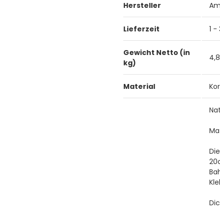
Hersteller
Am
Lieferzeit
1 -
Gewicht Netto (in
4,
kg)
Material
Kor
Na
Ma
Die
20c
Bah
Kl
Di