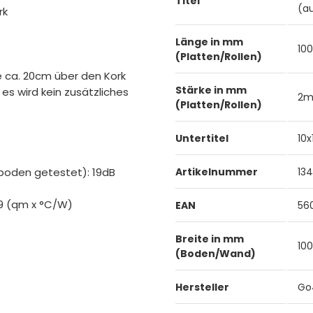
Titel
(a
rk
Länge in mm
10
(Platten/Rollen)
e ca. 20cm über den Kork
Stärke in mm
es wird kein zusätzliches
2
(Platten/Rollen)
Untertitel
10
atboden getestet): 19dB
Artikelnummer
13
9 (qm x °C/W)
EAN
56
Breite in mm
10
(Boden/Wand)
Hersteller
Go