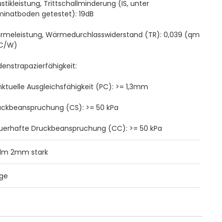
stikleistung, Trittschallminderung (IS, unter
minatboden getestet): 19dB
rmeleistung, Wärmedurchlasswiderstand (TR): 0,039 (qm
°C/W)
enstrapazierfähigkeit:
ktuelle Ausgleichsfähigkeit (PC): >= 1,3mm
uckbeanspruchung (CS): >= 50 kPa
uerhafte Druckbeanspruchung (CC): >= 50 kPa
x1m 2mm stark
ige