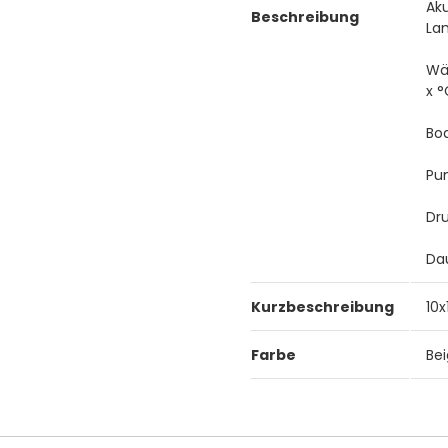
Aku
Beschreibung
La
Wä
x 
Bod
Pun
Dr
Da
Kurzbeschreibung
10
Farbe
Be