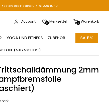
Kostenlose Hotline 0 71 91 220 97-0
Account
Merkzettel
Warenkorb
0
0
R
YOGA UND FITNESS
ZUBEHÖR
SALE %
SFOLIE (AUFKASCHIERT)
 Trittschalldämmung 2mm
Dampfbremsfolie
aschiert)
stark