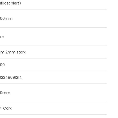
ufkaschiert)
000mm
mm
x1m 2mm stark
400
02248691214
00mm
4 Cork