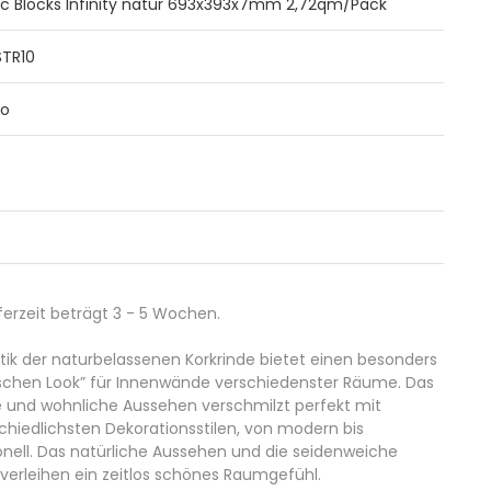
c Blocks Infinity natur 693x393x7mm 2,72qm/Pack
TR10
to
eferzeit beträgt 3 - 5 Wochen.
tik der naturbelassenen Korkrinde bietet einen besonders
ischen Look” für Innenwände verschiedenster Räume. Das
und wohnliche Aussehen verschmilzt perfekt mit
chiedlichsten Dekorationsstilen, von modern bis
ionell. Das natürliche Aussehen und die seidenweiche
 verleihen ein zeitlos schönes Raumgefühl.