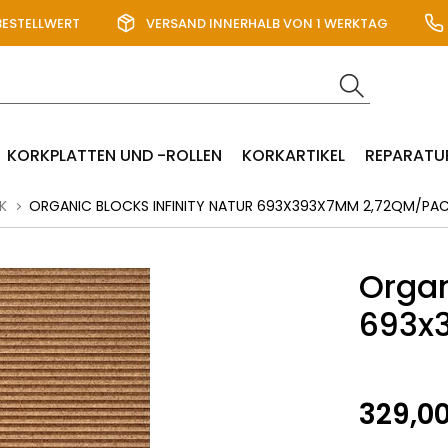
BESTELLWERT
VERSAND INNERHALB VON 1 WERKTAG
KORKPLATTEN UND -ROLLEN
KORKARTIKEL
REPARATU
K
ORGANIC BLOCKS INFINITY NATUR 693X393X7MM 2,72QM/PA
Organ
693x
329,0