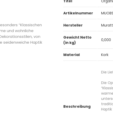
Titel
Organi
Artikelnummer
MUOBS
besonders “Klassischen
Hersteller
Murat
rme und wohnliche
Dekorationsstilen, von
Gewicht Netto
0,000
die seidenweiche Haptik
(in kg)
Material
Kork
Die Li
Die Op
“Klass
warme 
unters
tradit
Beschreibung
Haptik