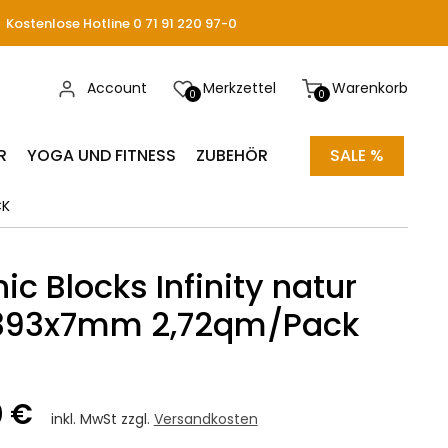
Kostenlose Hotline 0 71 91 220 97-0
Account
Merkzettel
Warenkorb
0
0
R
YOGA UND FITNESS
ZUBEHÖR
SALE %
CK
ic Blocks Infinity natur
393x7mm 2,72qm/Pack
0 €
inkl. MwSt zzgl.
Versandkosten