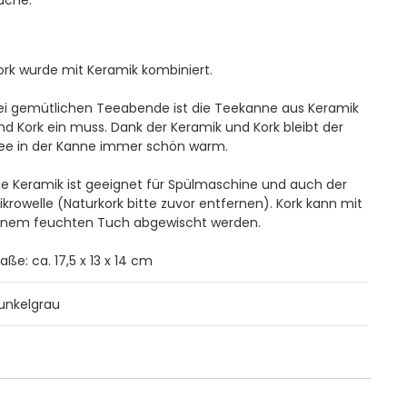
ork wurde mit Keramik kombiniert.
ei gemütlichen Teeabende ist die Teekanne aus Keramik
nd Kork ein muss. Dank der Keramik und Kork bleibt der
ee in der Kanne immer schön warm.
ie Keramik ist geeignet für Spülmaschine und auch der
ikrowelle (Naturkork bitte zuvor entfernen). Kork kann mit
inem feuchten Tuch abgewischt werden.
aße: ca. 17,5 x 13 x 14 cm
unkelgrau