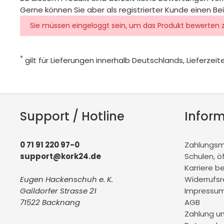
Gerne können Sie aber als registrierter Kunde einen Be
Sie müssen eingeloggt sein, um das Produkt bewerten 
*
gilt für Lieferungen innerhalb Deutschlands, Lieferze
Support / Hotline
Infor
0 71 91 220 97-0
Zahlungsmö
support@kork24.de
Schulen, ö
Karriere b
Eugen Hackenschuh e. K.
Widerrufs
Gaildorfer Strasse 21
Impressu
71522 Backnang
AGB
Zahlung u