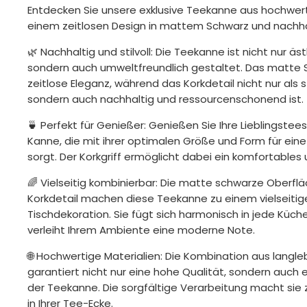
Entdecken Sie unsere exklusive Teekanne aus hochwerti
einem zeitlosen Design in mattem Schwarz und nachha
🌿
Nachhaltig und stilvoll:
Die Teekanne ist nicht nur äs
sondern auch umweltfreundlich gestaltet. Das matte Sc
zeitlose Eleganz, während das Korkdetail nicht nur als s
sondern auch nachhaltig und ressourcenschonend ist.
🍵
Perfekt für Genießer:
Genießen Sie Ihre Lieblingstees
Kanne, die mit ihrer optimalen Größe und Form für ein
sorgt. Der Korkgriff ermöglicht dabei ein komfortables
🌈
Vielseitig kombinierbar:
Die matte schwarze Oberfl
Korkdetail machen diese Teekanne zu einem vielseitige
Tischdekoration. Sie fügt sich harmonisch in jede Küc
verleiht Ihrem Ambiente eine moderne Note.
🌐
Hochwertige Materialien:
Die Kombination aus langleb
garantiert nicht nur eine hohe Qualität, sondern auch
der Teekanne. Die sorgfältige Verarbeitung macht sie
in Ihrer Tee-Ecke.