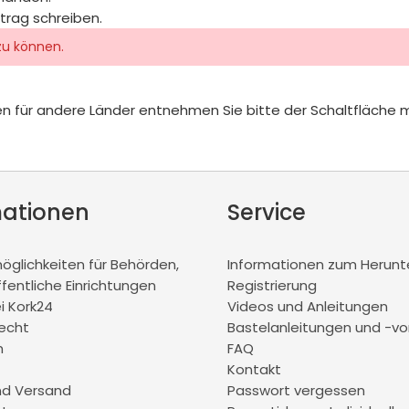
itrag schreiben.
zu können.
iten für andere Länder entnehmen Sie bitte der Schaltfläche 
mationen
Service
glichkeiten für Behörden,
Informationen zum Herunt
ffentliche Einrichtungen
Registrierung
ei Kork24
Videos und Anleitungen
recht
Bastelanleitungen und -vo
m
FAQ
Kontakt
nd Versand
Passwort vergessen