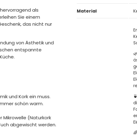
hervorragend als
Material
K
rleihen Sie einem
Geschenk, das nicht nur
E
K
indung von Ästhetik und
S
enschen entspannte

 Küche.
ä
g
E
E
r
mik und Kork ein muss.

d
e immer schön warm.
F
e
r Mikrowelle (Naturkork
E
 Tuch abgewischt werden.
