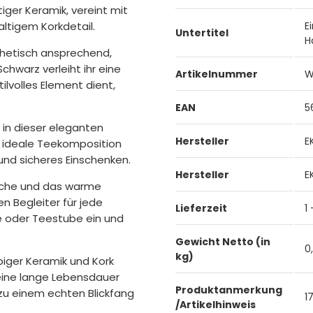
ger Keramik, vereint mit
ltigem Korkdetail.
E
Untertitel
H
thetisch ansprechend,
hwarz verleiht ihr eine
Artikelnummer
W
tilvolles Element dient,
EAN
5
 in dieser eleganten
Hersteller
E
e ideale Teekomposition
 und sicheres Einschenken.
Hersteller
E
äche und das warme
n Begleiter für jede
Lieferzeit
1
he oder Teestube ein und
Gewicht Netto (in
0
kg)
iger Keramik und Kork
 eine lange Lebensdauer
Produktanmerkung
 zu einem echten Blickfang
1
/Artikelhinweis