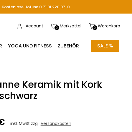
Kostenlose Hotline 0 71 91 220 97-0
Account
Merkzettel
Warenkorb
0
0
R
YOGA UND FITNESS
ZUBEHÖR
SALE %
nne Keramik mit Kork
 schwarz
 €
inkl. MwSt zzgl.
Versandkosten