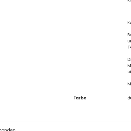
K
B
u
T
D
M
e
M
Farbe
d
rhanden.