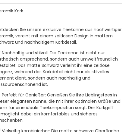
eramik Kork
ntdecken Sie unsere exklusive Teekanne aus hochwertiger
eramik, vereint mit einem zeitlosen Design in mattem
chwarz und nachhaltigem Korkdetail.

Nachhaltig und stilvoll:
Die Teekanne ist nicht nur
sthetisch ansprechend, sondern auch umweltfreundlich
estaltet. Das matte Schwarz verleiht ihr eine zeitlose
leganz, während das Korkdetail nicht nur als stilvolles
lement dient, sondern auch nachhaltig und
essourcenschonend ist.

Perfekt für Genießer:
Genießen Sie Ihre Lieblingstees in
ieser eleganten Kanne, die mit ihrer optimalen Größe und
orm für eine ideale Teekomposition sorgt. Der Korkgriff
rmöglicht dabei ein komfortables und sicheres
inschenken.

Vielseitig kombinierbar:
Die matte schwarze Oberfläche