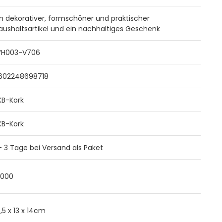
in dekorativer, formschöner und praktischer
aushaltsartikel und ein nachhaltiges Geschenk
H003-V706
602248698718
KB-Kork
KB-Kork
 - 3 Tage bei Versand als Paket
,000
7,5 x 13 x 14cm