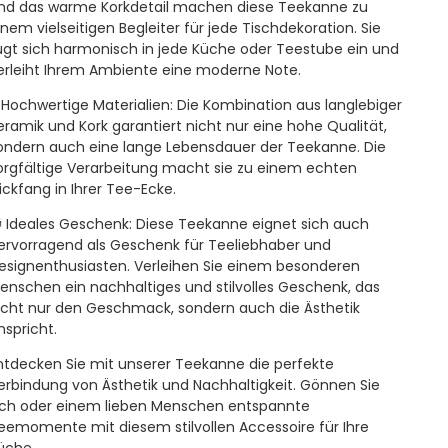
nd das warme Korkdetail machen diese Teekanne zu
inem vielseitigen Begleiter für jede Tischdekoration. Sie
ügt sich harmonisch in jede Küche oder Teestube ein und
erleiht Ihrem Ambiente eine moderne Note.

Hochwertige Materialien:
Die Kombination aus langlebiger
eramik und Kork garantiert nicht nur eine hohe Qualität,
ondern auch eine lange Lebensdauer der Teekanne. Die
orgfältige Verarbeitung macht sie zu einem echten
lickfang in Ihrer Tee-Ecke.

Ideales Geschenk:
Diese Teekanne eignet sich auch
ervorragend als Geschenk für Teeliebhaber und
esignenthusiasten. Verleihen Sie einem besonderen
enschen ein nachhaltiges und stilvolles Geschenk, das
icht nur den Geschmack, sondern auch die Ästhetik
nspricht.
ntdecken Sie mit unserer Teekanne die perfekte
erbindung von Ästhetik und Nachhaltigkeit. Gönnen Sie
ich oder einem lieben Menschen entspannte
eemomente mit diesem stilvollen Accessoire für Ihre
üche.