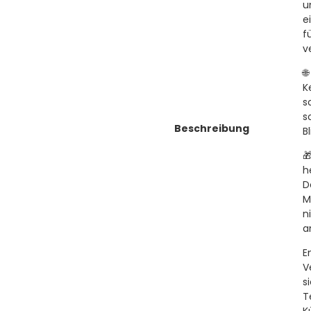
u
e
f
v

K
s
s
Beschreibung
B

h
D
M
n
a
E
V
s
T
K