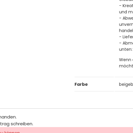
- Kreat
und m
- Abwe
unverm
handel
- Lief
- Abm
unten
Wenn d
möchte
Farbe
beige
rhanden.
itrag schreiben.