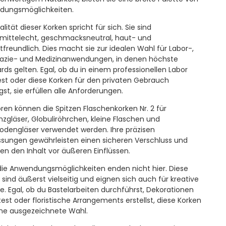
dungsmöglichkeiten.
lität dieser Korken spricht für sich. Sie sind
mittelecht, geschmacksneutral, haut- und
freundlich. Dies macht sie zur idealen Wahl für Labor-,
azie- und Medizinanwendungen, in denen höchste
rds gelten. Egal, ob du in einem professionellen Labor
est oder diese Korken für den privaten Gebrauch
gst, sie erfüllen alle Anforderungen.
oren können die Spitzen Flaschenkorken Nr. 2 für
zgläser, Globuliröhrchen, kleine Flaschen und
odengläser verwendet werden. Ihre präzisen
ungen gewährleisten einen sicheren Verschluss und
en den Inhalt vor äußeren Einflüssen.
ie Anwendungsmöglichkeiten enden nicht hier. Diese
 sind äußerst vielseitig und eignen sich auch für kreative
te. Egal, ob du Bastelarbeiten durchführst, Dekorationen
test oder floristische Arrangements erstellst, diese Korken
ine ausgezeichnete Wahl.