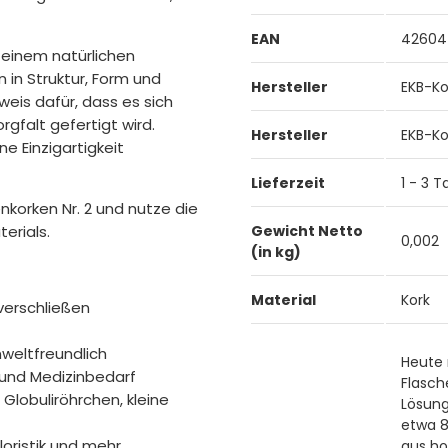
EAN
42604
 einem natürlichen
in Struktur, Form und
Hersteller
EKB-Ko
eis dafür, dass es sich
gfalt gefertigt wird.
Hersteller
EKB-Ko
e Einzigartigkeit
Lieferzeit
1 - 3 
nkorken Nr. 2 und nutze die
erials.
Gewicht Netto
0,002
(in kg)
Material
Kork
verschließen
weltfreundlich
Heute 
- und Medizinbedarf
Flasch
 Globuliröhrchen, kleine
Lösung
etwa 8
loristik und mehr
aus ho