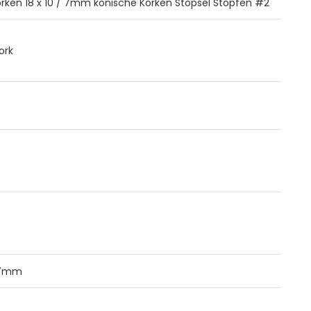
orken 18 x 10 / 7mm konische Korken Stöpsel Stopfen #2
ork
/7mm