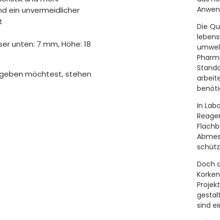
Anwen
d ein unvermeidlicher
t
Die Qua
lebens
r unten: 7 mm, Höhe: 18
umwelt
Pharm
Standa
ufgeben möchtest, stehen
arbeit
benöti
In Lab
Reagen
Flachb
Abmess
schütz
Doch d
Korken
Projek
gestal
sind e