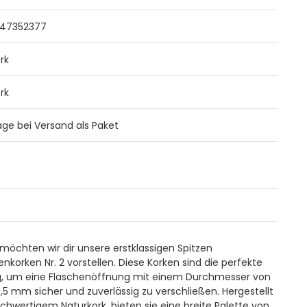
47352377
rk
rk
Tage bei Versand als Paket
möchten wir dir unsere erstklassigen Spitzen
enkorken Nr. 2 vorstellen. Diese Korken sind die perfekte
, um eine Flaschenöffnung mit einem Durchmesser von
,5 mm sicher und zuverlässig zu verschließen. Hergestellt
chwertigem Naturkork, bieten sie eine breite Palette von