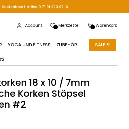
Kostenlose Hotline 0 71 91 220 97-0
Account
Merkzettel
Warenkorb
0
0
R
YOGA UND FITNESS
ZUBEHÖR
SALE %
#2
korken 18 x 10 / 7mm
che Korken Stöpsel
fen #2