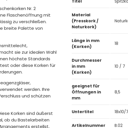
Titel
Spitzk
schenkorken Nr. 2
eine Flaschenöffnung mit
Material
(Presskork /
Naturk
ssig zu verschließen.
Naturkork)
e breite Palette von
Länge in mm
18
ensmittelecht,
(Korken)
macht sie zur idealen Wahl
denen höchste Standards
Durchmesser
itest oder diese Korken für
in mm
10 / 7
orderungen.
(Korken)
 Reagenzgläser,
geeignet für
 verwendet werden. Ihre
Öffnungen in
8,5
Verschluss und schützen
mm
Untertitel
18x10
iese Korken sind äußerst
gal, ob du Bastelarbeiten
Artikelnummer
B.02
 Arrangements erstellst,