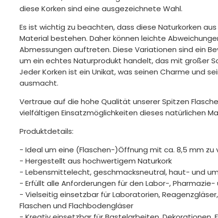
diese Korken sind eine ausgezeichnete Wahl.
Es ist wichtig zu beachten, dass diese Naturkorken aus
Material bestehen. Daher können leichte Abweichungen 
Abmessungen auftreten. Diese Variationen sind ein Bew
um ein echtes Naturprodukt handelt, das mit großer Sor
Jeder Korken ist ein Unikat, was seinen Charme und sein
ausmacht.
Vertraue auf die hohe Qualität unserer Spitzen Flasche
vielfältigen Einsatzmöglichkeiten dieses natürlichen Mat
Produktdetails:
- Ideal um eine (Flaschen-)Öffnung mit ca. 8,5 mm zu 
- Hergestellt aus hochwertigem Naturkork
- Lebensmittelecht, geschmacksneutral, haut- und um
- Erfüllt alle Anforderungen für den Labor-, Pharmazie
- Vielseitig einsetzbar für Laboratorien, Reagenzgläser,
Flaschen und Flachbodengläser
- Kreativ einsetzbar für Bastelarbeiten, Dekorationen, F