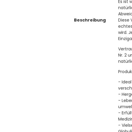
Es ist
natürl
Abweic
Beschreibung
Diese 
echtes
wird. 
Einzig
Vertra
Nr. 2 
natürl
Produk
- Idea
versch
- Herg
- Lebe
umwelt
- Erfü
Medizi
- Viel
Globul