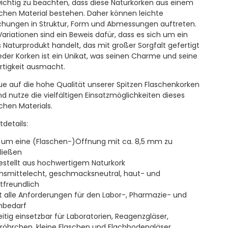
 wichtig zu beachten, dass diese Naturkorken aus einem
ichen Material bestehen. Daher können leichte
hungen in Struktur, Form und Abmessungen auftreten.
Variationen sind ein Beweis dafür, dass es sich um ein
 Naturprodukt handelt, das mit großer Sorgfalt gefertigt
Jeder Korken ist ein Unikat, was seinen Charme und seine
artigkeit ausmacht.
ue auf die hohe Qualität unserer Spitzen Flaschenkorken
und nutze die vielfältigen Einsatzmöglichkeiten dieses
ichen Materials.
tdetails:
l um eine (Flaschen-)Öffnung mit ca. 8,5 mm zu
ließen
estellt aus hochwertigem Naturkork
nsmittelecht, geschmacksneutral, haut- und
freundlich
llt alle Anforderungen für den Labor-, Pharmazie- und
nbedarf
seitig einsetzbar für Laboratorien, Reagenzgläser,
iröhrchen, kleine Flaschen und Flachbodengläser