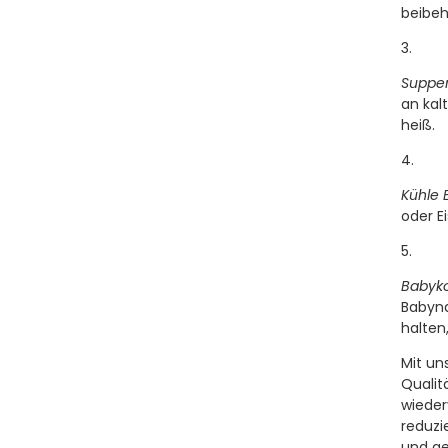
beibeh
Suppen
an kal
heiß.
Kühle 
oder E
Babyko
Babyna
halten
Mit un
Qualit
wieder
reduzi
und ge