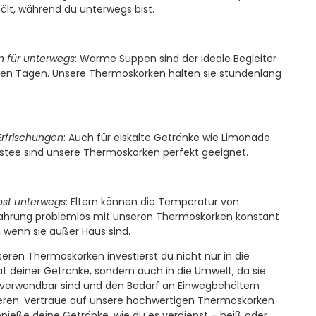
ält, während du unterwegs bist.
 für unterwegs
: Warme Suppen sind der ideale Begleiter
ten Tagen. Unsere Thermoskorken halten sie stundenlang
Erfrischungen
: Auch für eiskalte Getränke wie Limonade
istee sind unsere Thermoskorken perfekt geeignet.
st unterwegs
: Eltern können die Temperatur von
hrung problemlos mit unseren Thermoskorken konstant
, wenn sie außer Haus sind.
seren Thermoskorken investierst du nicht nur in die
ät deiner Getränke, sondern auch in die Umwelt, da sie
verwendbar sind und den Bedarf an Einwegbehältern
eren. Vertraue auf unsere hochwertigen Thermoskorken
nieße deine Getränke, wie du es verdienst – heiß oder