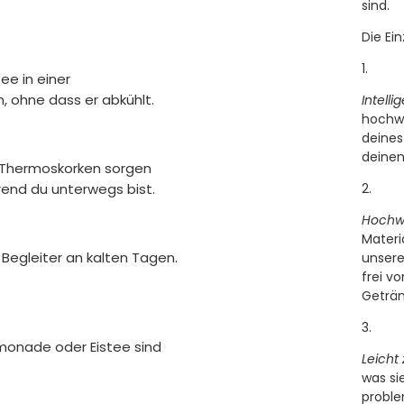
sind.
Die Ei
ee in einer
 ohne dass er abkühlt.
Intelli
hochwe
deines
deinen
e Thermoskorken sorgen
rend du unterwegs bist.
Hochwe
Materi
Begleiter an kalten Tagen.
unsere
frei v
Geträn
imonade oder Eistee sind
Leicht 
was si
proble