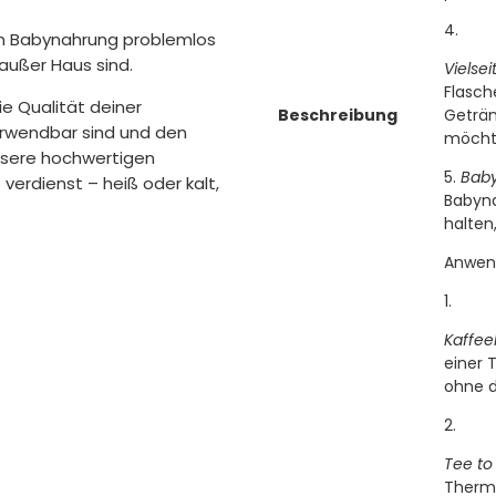
on Babynahrung problemlos
außer Haus sind.
Vielse
Flasch
ie Qualität deiner
Beschreibung
Geträn
erwendbar sind und den
möcht
nsere hochwertigen
Baby
erdienst – heiß oder kalt,
Babyna
halten
Anwend
Kaffee
einer 
ohne d
Tee to
Thermo