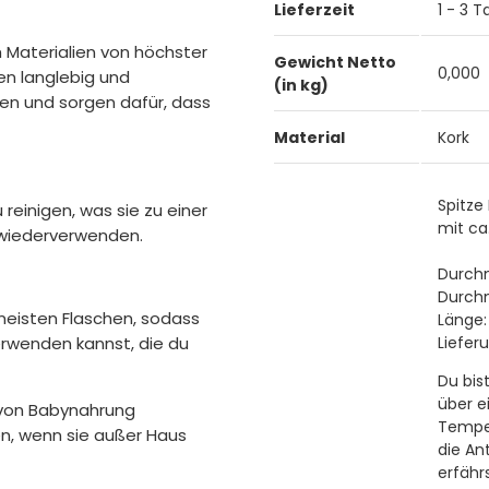
Lieferzeit
1 - 3 
h Materialien von höchster
Gewicht Netto
0,000
en langlebig und
(in kg)
lien und sorgen dafür, dass
Material
Kork
Spitze
 reinigen, was sie zu einer
mit ca
 wiederverwenden.
Durch
Durch
meisten Flaschen, sodass
Länge
erwenden kannst, die du
Liefer
Du bis
über e
 von Babynahrung
Temper
n, wenn sie außer Haus
die An
erfähr