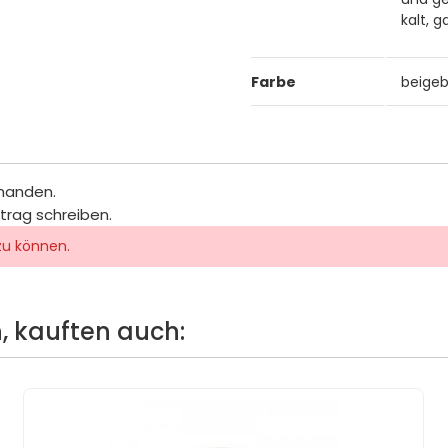
kalt, 
Farbe
beige
rhanden.
itrag schreiben.
zu können.
, kauften auch: