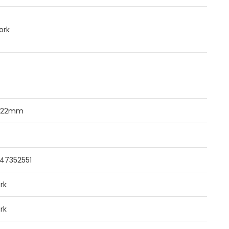
ork
/22mm
47352551
rk
rk