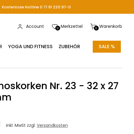
Kostenlose Hotline 0 71 91 220 97-0
Account
Merkzettel
Warenkorb
0
0
R
YOGA UND FITNESS
ZUBEHÖR
SALE %
oskorken Nr. 23 - 32 x 27
mm
€
inkl. MwSt zzgl.
Versandkosten