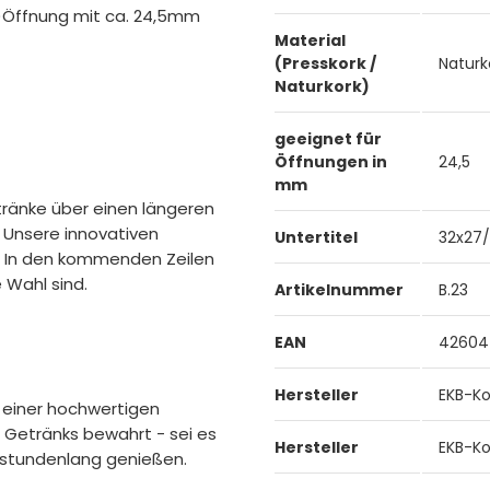
n-)Öffnung mit ca. 24,5mm
Material
(Presskork /
Naturk
Naturkork)
geeignet für
Öffnungen in
24,5
mm
etränke über einen längeren
 Unsere innovativen
Untertitel
32x27
e. In den kommenden Zeilen
 Wahl sind.
Artikelnummer
B.23
EAN
42604
Hersteller
EKB-Ko
 einer hochwertigen
s Getränks bewahrt - sei es
Hersteller
EKB-Ko
e stundenlang genießen.