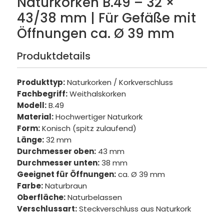
Naturkorken B.49 – 32 ×
43/38 mm | Für Gefäße mit
Öffnungen ca. Ø 39 mm
Produktdetails
Produkttyp:
Naturkorken / Korkverschluss
Fachbegriff:
Weithalskorken
Modell:
B.49
Material:
Hochwertiger Naturkork
Form:
Konisch (spitz zulaufend)
Länge:
32 mm
Durchmesser oben:
43 mm
Durchmesser unten:
38 mm
Geeignet für Öffnungen:
ca. Ø 39 mm
Farbe:
Naturbraun
Oberfläche:
Naturbelassen
Verschlussart:
Steckverschluss aus Naturkork