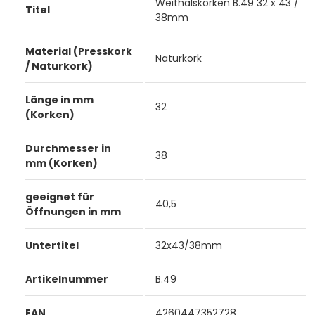
Weithalskorken B.49 32 x 43 /
Titel
38mm
Material (Presskork
Naturkork
/ Naturkork)
Länge in mm
32
(Korken)
Durchmesser in
38
mm (Korken)
geeignet für
40,5
Öffnungen in mm
Untertitel
32x43/38mm
Artikelnummer
B.49
EAN
4260447352728