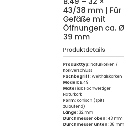
B.49 – 32 ×
43/38 mm | Für
Gefäße mit
Öffnungen ca. Ø
39 mm
Produktdetails
Produkttyp:
Naturkorken /
Korkverschluss
Fachbegriff:
Weithalskorken
Modell:
B.49
Material:
Hochwertiger
Naturkork
Form:
Konisch (spitz
zulaufend)
Länge:
32 mm
Durchmesser oben:
43 mm
Durchmesser unten:
38 mm