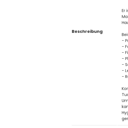
Er 
Ma
Ha
Beschreibung
Be
- P
- F
- F
- P
- 
- L
- 
Ko
Tu
Um 
ka
Hy
ger