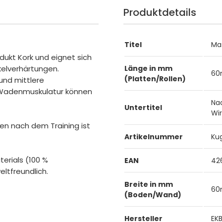
Produktdetails
Titel
Ma
dukt Kork und eignet sich
elverhärtungen.
Länge in mm
6
(Platten/Rollen)
und mittlere
 Wadenmuskulatur können
Na
Untertitel
Wir
en nach dem Training ist
Artikelnummer
Ku
terials (100 %
EAN
42
ltfreundlich.
Breite in mm
6
(Boden/Wand)
Hersteller
EK