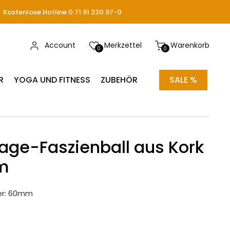
Kostenlose Hotline 0 71 91 220 97-0
Account
Merkzettel
Warenkorb
0
0
R
YOGA UND FITNESS
ZUBEHÖR
SALE %
ge-Faszienball aus Kork
m
er: 60mm