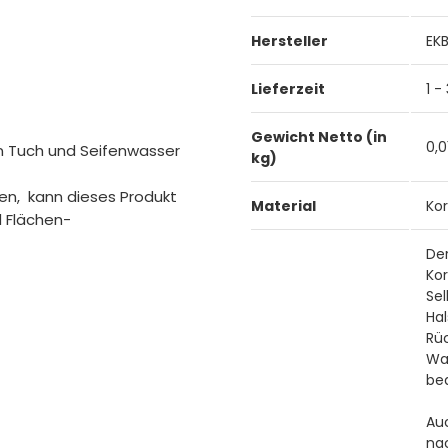
Hersteller
EK
Lieferzeit
1 -
Gewicht Netto (in
0,0
n Tuch und Seifenwasser
kg)
ten, kann dieses Produkt
Material
Kor
d Flächen-
Der
Kor
Se
Ha
Rü
Wa
be
Au
nac