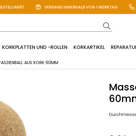
BESTELLWERT
VERSAND INNERHALB VON 1 WERKTAG
KORKPLATTEN UND -ROLLEN
KORKARTIKEL
REPARATU
FASZIENBALL AUS KORK 60MM
Massa
60m
Durchmess