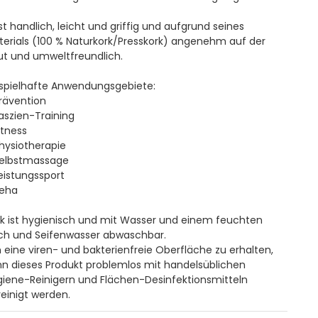
ist handlich, leicht und griffig und aufgrund seines
terials (100 % Naturkork/Presskork) angenehm auf der
ut und umweltfreundlich.
ispielhafte Anwendungsgebiete:
rävention
aszien-Training
itness
hysiotherapie
Selbstmassage
eistungssport
Reha
rk ist hygienisch und mit Wasser und einem feuchten
ch und Seifenwasser abwaschbar.
eine viren- und bakterienfreie Oberfläche zu erhalten,
nn dieses Produkt problemlos mit handelsüblichen
giene-Reinigern und Flächen-Desinfektionsmitteln
einigt werden.