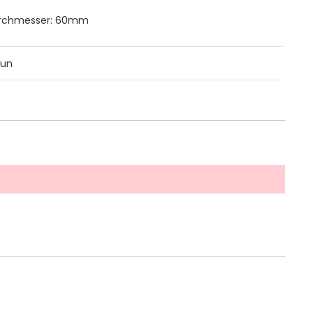
rchmesser: 60mm
aun