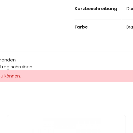
Kurzbeschreibung
Du
Farbe
Br
rhanden.
itrag schreiben.
zu können.