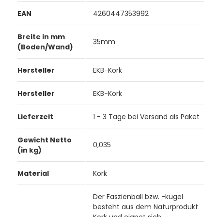
EAN
4260447353992
Breite in mm
35mm
(Boden/Wand)
Hersteller
EKB-Kork
Hersteller
EKB-Kork
Lieferzeit
1 - 3 Tage bei Versand als Paket
Gewicht Netto
0,035
(in kg)
Material
Kork
Der Faszienball bzw. -kugel
besteht aus dem Naturprodukt
Kork und eignet sich