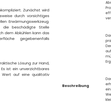
Ab
Pro
ompliziert. Zunächst wird
ef
weise durch vorsichtiges
ve
llen Erwärmungswerkzeug.
die beschädigte Stelle
ach dem Abkühlen kann das
Da
fläche gegebenenfalls
pr
De
au
mü
Erg
aktische Lösung zur Hand,
Es ist ein unverzichtbares
 Wert auf eine qualitativ
Da
er
Beschreibung
ein
We
kle