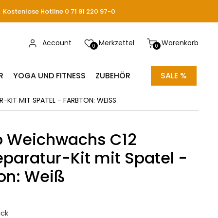
Kostenlose Hotline 0 71 91 220 97-0
Account
Merkzettel
Warenkorb
0
0
R
YOGA UND FITNESS
ZUBEHÖR
SALE %
IT MIT SPATEL - FARBTON: WEISS
o Weichwachs C12
eparatur-Kit mit Spatel -
on: Weiß
ack