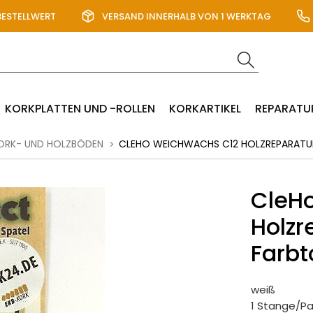
BESTELLWERT
VERSAND INNERHALB VON 1 WERKTAG
KORKPLATTEN UND -ROLLEN
KORKARTIKEL
REPARATU
KORK- UND HOLZBÖDEN
CLEHO WEICHWACHS C12 HOLZREPARATUR-K
CleH
Holzr
Farbt
weiß
1 Stange/P