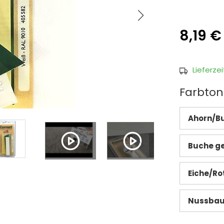
8,19 €
Lieferze
Farbton
Ahorn/Bu
Buche g
Eiche/Ro
Nussbau