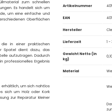
llmaterial zum schnellen
Artikelnummer
40
ungen. Es handelt sich um
urde, um eine einfache und
EAN
40
verschiedenen Oberflächen
Hersteller
Cl
Lieferzeit
1 -
ie in einer praktischen
r Spatel dient dazu, das
Gewicht Netto (in
telle aufzutragen. Dadurch
0,1
kg)
 professionelles Ergebnis
Material
We
erhältlich, um sich nahtlos
We
es sich um Holz oder Kork
sung zur Reparatur kleiner
Da
zu