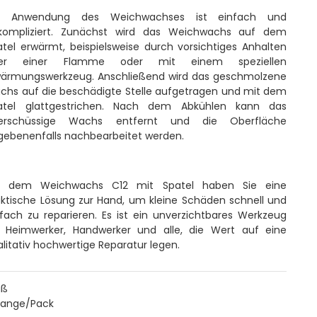
e Anwendung des Weichwachses ist einfach und
kompliziert. Zunächst wird das Weichwachs auf dem
atel erwärmt, beispielsweise durch vorsichtiges Anhalten
er einer Flamme oder mit einem speziellen
wärmungswerkzeug. Anschließend wird das geschmolzene
chs auf die beschädigte Stelle aufgetragen und mit dem
atel glattgestrichen. Nach dem Abkühlen kann das
erschüssige Wachs entfernt und die Oberfläche
gebenenfalls nachbearbeitet werden.
t dem Weichwachs C12 mit Spatel haben Sie eine
aktische Lösung zur Hand, um kleine Schäden schnell und
nfach zu reparieren. Es ist ein unverzichtbares Werkzeug
r Heimwerker, Handwerker und alle, die Wert auf eine
litativ hochwertige Reparatur legen.
iß
Stange/Pack