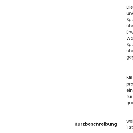
Di
un
Sp
üb
Er
Wa
Sp
üb
ge
Mi
pr
ei
fü
qua
we
Kurzbeschreibung
1 