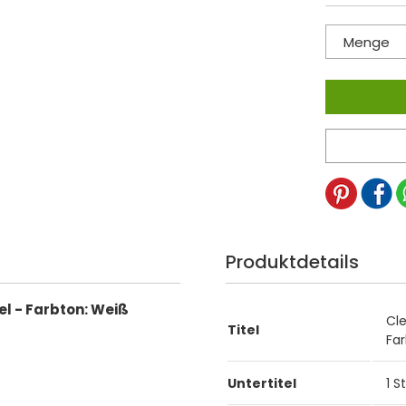
Menge
Produktdetails
l - Farbton: Weiß
Cl
Titel
Fa
Untertitel
1 