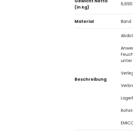
Gewicht Netto
6,690
(in kg)
Material
Band
Abdic
Anwen
Feuch
unter
Verle
Beschreibung
Verbr
Lager
Rohst
EMICO