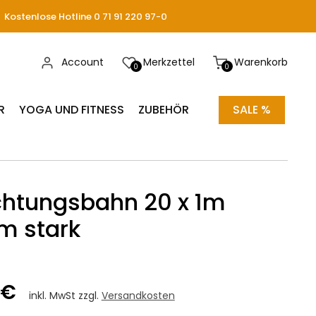
Kostenlose Hotline 0 71 91 220 97-0
Account
Merkzettel
Warenkorb
0
0
R
YOGA UND FITNESS
ZUBEHÖR
SALE %
htungsbahn 20 x 1m
m stark
 €
inkl. MwSt zzgl.
Versandkosten