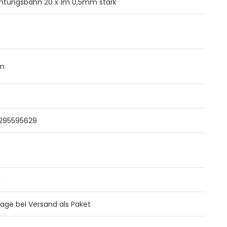
htungsbahn 20 x 1m 0,5mm stark
m
295595629
l
 Tage bei Versand als Paket