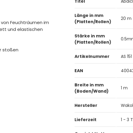
Titel
Abdic
Länge in mm
20 m
(Platten/Rollen)
 von Feuchträumen im
ett und elastischen
Stärke in mm
0.5m
(Platten/Rollen)
er stoßen
Artikelnummer
AS 151
EAN
4004
Breite in mm
1 m
(Boden/Wand)
Hersteller
Wako
Lieferzeit
1 - 3