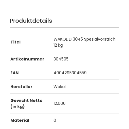
Produktdetails
WAKOL D 3045 Spezialvorstrich
Titel
12 kg
Artikelnummer
304505
EAN
4004295304559
Hersteller
Wakol
Gewicht Netto
12,000
(in kg)
Material
0