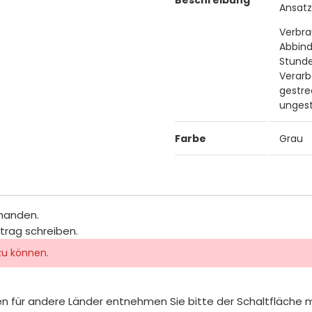
Ansatzv
Verbra
Abbind
Stund
Verarb
gestre
unges
Farbe
Grau
rhanden.
itrag schreiben.
zu können.
iten für andere Länder entnehmen Sie bitte der Schaltfläche 