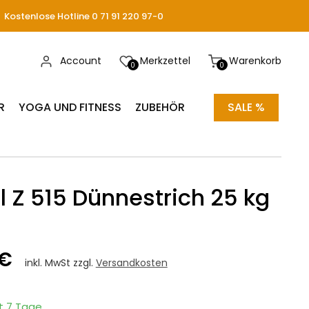
Kostenlose Hotline 0 71 91 220 97-0
Account
Merkzettel
Warenkorb
0
0
R
YOGA UND FITNESS
ZUBEHÖR
SALE %
 Z 515 Dünnestrich 25 kg
 €
inkl. MwSt zzgl.
Versandkosten
it 7 Tage