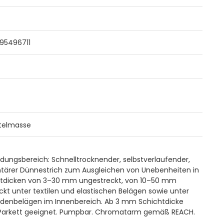
95496711
telmasse
ungsbereich: Schnelltrocknender, selbstverlaufender,
ärer Dünnestrich zum Ausgleichen von Unebenheiten in
htdicken von 3–30 mm ungestreckt, von 10–50 mm
ckt unter textilen und elastischen Belägen sowie unter
denbelägen im Innenbereich. Ab 3 mm Schichtdicke
 Parkett geeignet. Pumpbar. Chromatarm gemäß REACH.