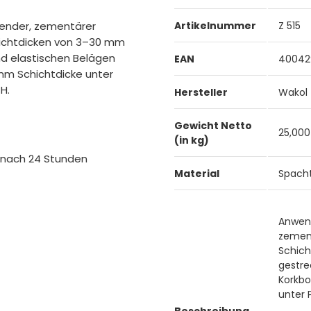
fender, zementärer
Artikelnummer
Z 515
hichtdicken von 3–30 mm
nd elastischen Belägen
EAN
40042
mm Schichtdicke unter
H.
Hersteller
Wakol
Gewicht Netto
25,000
(in kg)
f nach 24 Stunden
Material
Spach
Anwend
zement
Schic
gestre
Korkbo
unter
Beschreibung