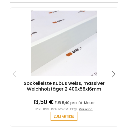
Sockelleiste Kubus weiss, massiver
Ü
Weichholztäger 2.400x58x16mm
13,50 €
EUR 5,40 pro lfd. Meter
inkl. inkl. 19% MwSt. zzgl.
Versand
ZUM ARTIKEL