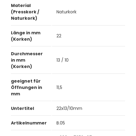
Material
(Presskork /
Naturkork
Naturkork)
Länge in mm
22
(Korken)
Durchmesser
in mm
13 / 10
(Korken)
geeignet für
Öffnungen in
11,5
mm
Untertitel
22x13/10mm
Artikelnummer
B.05