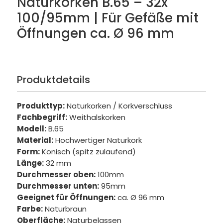
Naturkorken B.65 – 32x
100/95mm | Für Gefäße mit
Öffnungen ca. Ø 96 mm
Produktdetails
Produkttyp:
Naturkorken / Korkverschluss
Fachbegriff:
Weithalskorken
Modell:
B.65
Material:
Hochwertiger Naturkork
Form:
Konisch (spitz zulaufend)
Länge:
32 mm
Durchmesser oben:
100mm
Durchmesser unten:
95mm
Geeignet für Öffnungen:
ca. Ø 96 mm
Farbe:
Naturbraun
Oberfläche:
Naturbelassen