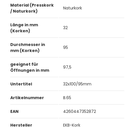
Material (Presskork
Naturkork
/ Naturkork)
Länge in mm
32
(Korken)
Durchmesser in
95
mm (Korken)
geeignet für
97,5
Öffnungen in mm
Untertitel
32x100/95mm
Artikelnummer
B.65
EAN
4260447352872
Hersteller
EKB-Kork