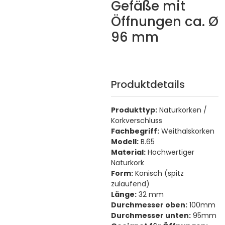
Gefäße mit
Öffnungen ca. Ø
96 mm
Produktdetails
Produkttyp:
Naturkorken /
Korkverschluss
Fachbegriff:
Weithalskorken
Modell:
B.65
Material:
Hochwertiger
Naturkork
Form:
Konisch (spitz
zulaufend)
Länge:
32 mm
Durchmesser oben:
100mm
Durchmesser unten:
95mm