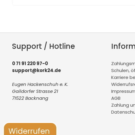
Support / Hotline
Infor
0 71 91 220 97-0
Zahlungsmö
support@kork24.de
Schulen, ö
Karriere b
Eugen Hackenschuh e. K.
Widerrufs
Gaildorfer Strasse 21
Impressu
71522 Backnang
AGB
Zahlung u
Datenschu
Widerrufen