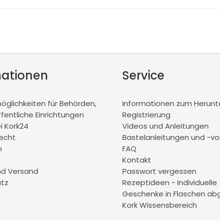
mationen
Service
glichkeiten für Behörden,
Informationen zum Herunt
ffentliche Einrichtungen
Registrierung
ei Kork24
Videos und Anleitungen
recht
Bastelanleitungen und -vo
m
FAQ
Kontakt
nd Versand
Passwort vergessen
tz
Rezeptideen - Individuelle
Geschenke in Flaschen abg
Kork Wissensbereich