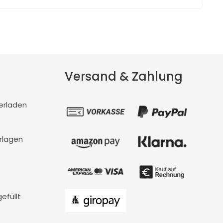
Versand & Zahlung
erladen
rlagen
efüllt