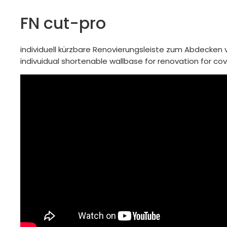
FN cut-pro
individuell kürzbare Renovierungsleiste zum Abdecken 
indivuidual shortenable wallbase for renovation for cover