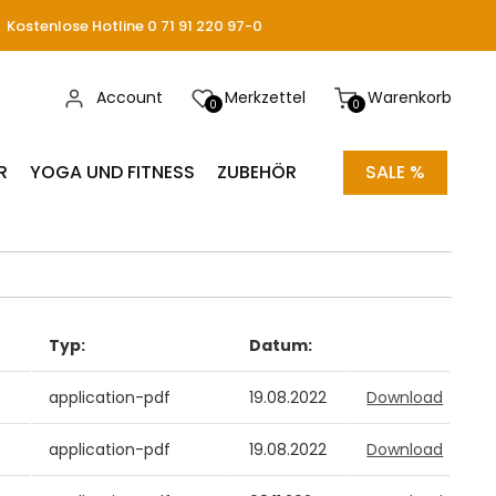
Kostenlose Hotline 0 71 91 220 97-0
Account
Merkzettel
Warenkorb
0
0
R
YOGA UND FITNESS
ZUBEHÖR
SALE %
Typ:
Datum:
application-pdf
19.08.2022
Download
application-pdf
19.08.2022
Download